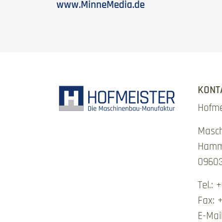
www.MinneMedia.de
KONT
Hofme
Masc
Hamm
09603
Tel.: 
Fax: 
E-Mai