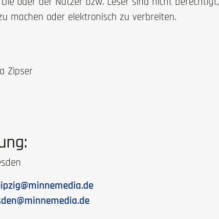
Die oder der Nutzer bzw. Leser sind nicht berechtigt
 zu machen oder elektronisch zu verbreiten.
ja Zipser
ung:
esden
eipzig@minnemedia.de
sden@minnemedia.de